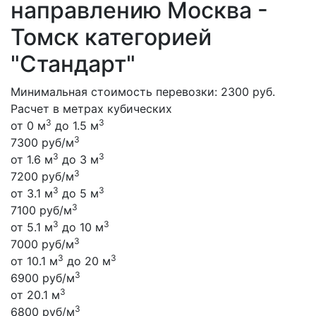
направлению Москва -
Томск категорией
"Стандарт"
Минимальная стоимость перевозки: 2300 руб.
Расчет в метрах кубических
3
3
от 0 м
до 1.5 м
3
7300 руб/м
3
3
от 1.6 м
до 3 м
3
7200 руб/м
3
3
от 3.1 м
до 5 м
3
7100 руб/м
3
3
от 5.1 м
до 10 м
3
7000 руб/м
3
3
от 10.1 м
до 20 м
3
6900 руб/м
3
от 20.1 м
3
6800 руб/м